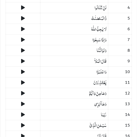
لَنۡ تَنَالُوا
4
وَّ الۡمُحۡصَنٰتُ
5
لَا یُحِبُّ اللّٰہُ
6
وَ اِذَا سَمِعُوۡا
7
وَ لَوۡ اَنَّنَا
8
قَالَ الۡمَلَاُ
9
وَ اعۡلَمُوۡۤا
10
یَعۡتَذِرُوۡنَ
11
وَ مَا مِنۡ دَآبَّۃٍ
12
وَ مَاۤ اُبَرِّی
13
رُبَمَا
14
سُبۡحٰنَ الَّذِیۡۤ
15
قَالَ اَلَمۡ
16