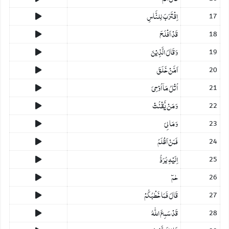
اِقۡتَرَبَ لِلنَّاسِ
17
قَدۡ اَفۡلَحَ
18
وَ قَالَ الَّذِیۡنَ
19
اَمَّنۡ خَلَقَ
20
اُتۡلُ مَاۤ اُوۡحِیَ
21
وَ مَنۡ یَّقۡنُتۡ
22
وَ مَا لِیَ
23
فَمَنۡ اَظۡلَمُ
24
اِلَیۡہِ یُرَدُّ
25
حٰمٓ
26
قَالَ فَمَا خَطۡبُکُمۡ
27
قَدۡ سَمِعَ اللّٰہُ
28