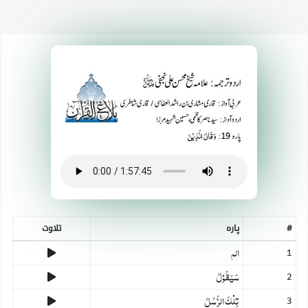
#
پارہ
تلاوت
الم
1
سَیَقُوۡلُ
2
تِلۡکَ الرُّسُلُ
3